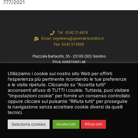
777/2021
Tel.: 0342 214478
Email: segreteria@geometrisondrio.it
Fax: 0342 573808
Piazzale Bertacchi, 55 - 23100 (SO) Sondrio
P.IVA 00887680148
C.F. 80000580144
Utilizziamo i cookie sul nostro sito Web per offrirti
l'esperienza più pertinente ricordando le tue preferenze
e le visite ripetute. Cliccando su "Accetta tutti"
acconsenti all'uso di TUTTI i cookie. Tuttavia, puoi visitare
©2023 Collegio Provinciale Geometri e Geometri Laureati di Sondrio
"Impostazioni cookie" per fornire un consenso controllato
P.IVA 00887680148
Privacy policy
Cookie policy
Whistleblowing
oppure cliccare sul pulsante "Rifiuta tutti" per proseguire
Valtnet
la navigazione senza accettare cookie diversi da quelli
tecnici.
Seleziona cookies
Accetta tutti
Rifiuta tutti